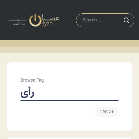
Browse Tag
رأی
1 Article