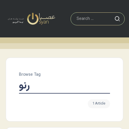
Browse Tag
رنو
1 Article