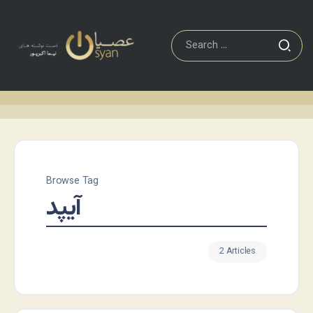
Browse Tag
آیپد
2 Articles