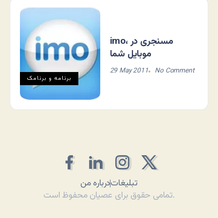
imo، مسنجری در
موبایل شما
29 May 2011
No Comment
برنامه و برنامک
تبلیغات
درباره من
تمامی حقوق برای عصیان محفوظ است.