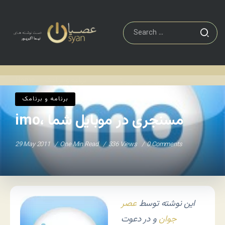
imo، مسنجری در موبایل شما
برنامه و برنامک
Home
/
/
برنامه و برنامک
imo، مسنجری در موبایل شما
29 May 2011
One Min Read
336 Views
0 Comments
این نوشته توسط
عصر
جوان
و در دعوت