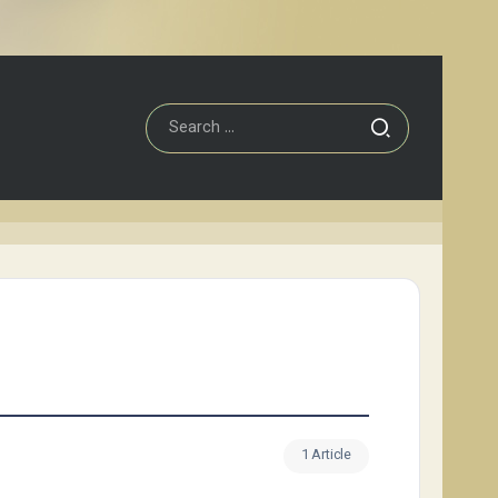
1 Article