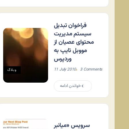
فراخوان تبدیل
سیستم مدیریت
محتوای عصیان از
مووبل تایپ به
وردپرس
11 July 2010
3 Comments
وبلاگ
خواندن ادامه
سرویس «میانبر