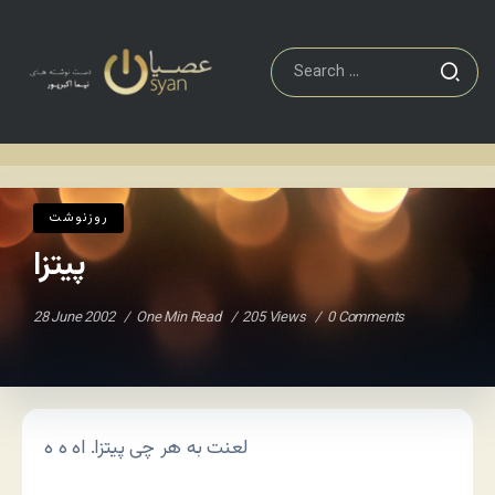
روزنوشت
پیتزا
Home
/
/
روزنوشت
پیتزا
28 June 2002
One Min Read
205 Views
0 Comments
لعنت به هر چی پیتزا. اه ه ه