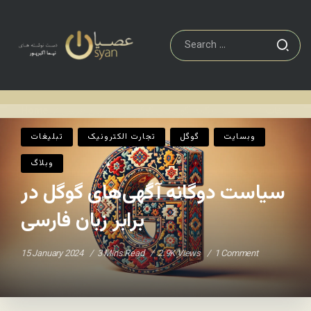
تبلیغات
سیاست دوگانه آگهی‌های گوگل در برابر زبان فارسی
Home
/
/
وبسایت
گوگل
تجارت الکترونيک
تبلیغات
وبلاگ
سیاست دوگانه آگهی‌های گوگل در
برابر زبان فارسی
15 January 2024
3 Mins Read
2.9K Views
1 Comment