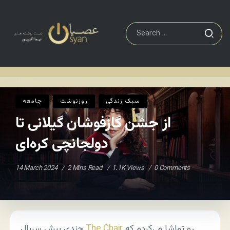
جامعه
از جشن گازفوشان گیلانی تا دولجانچی کره‌ای
Home
/
/
سبک زندگی
روزنوشت
جامعه
از جشن گازفوشان گیلانی تا
دولجانچی کره‌ای
14 March 2024
2 Mins Read
1.1K Views
0 Comments
رو تماشا می‌کردم که
The Chair
چندی پیش سریال