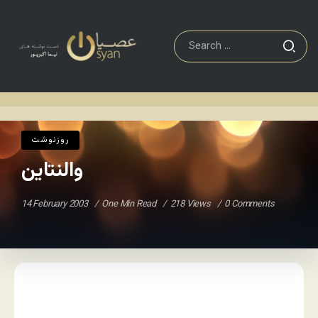
روزنوشت
والنتاین
Home
/
/
روزنوشت
والنتاین
14 February 2003
One Min Read
218 Views
0 Comments