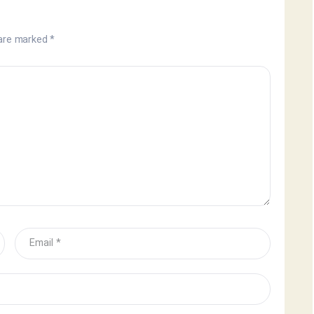
 are marked
*