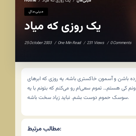
مينی‌مال
یک روزی که میاد
Home
/
/
مينی‌مال
یک روزی که میاد
25 October 2003
One Min Read
231 Views
0 Comments
ده باشن و آسمون خاکستری باشه. یه روزی که ابرهای
ونم کی هستم… تموم سعی‌ام رو می‌کنم که بتونم با یه
سوسک حموم دوست بشم. نباید زیاد سخت باشه.
مطالب مرتبط: