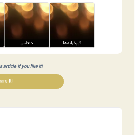
گورخرانه‌ها
جنتلمن
article if you like it!
are It!