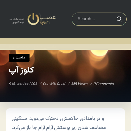
داستان
کلوز آپ
Home
/
/
داستان
کلوز آپ
9 November 2003
One Min Read
358 Views
0 Comments
و در بامدادی خاکستری دخترک می‌دوید. سنگینی
مضاعف شدن زیر پوستش آرام آرام جا باز می‌کرد.