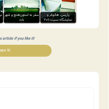
پاریس، هانوفر و
سفر به استون‌هنج و شهر
بی
نمایشگاه سبیت ۲۰۱۱
باث
article if you like it!
are It!