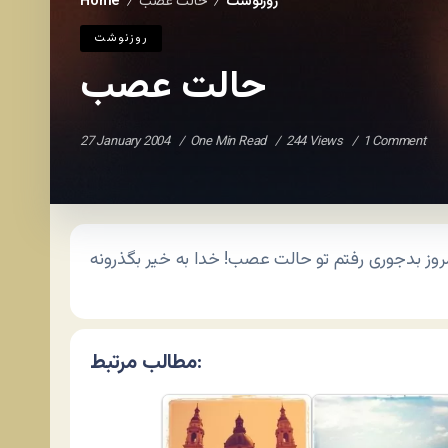
روزنوشت
حالت عصب
Home
/
/
روزنوشت
حالت عصب
27 January 2004
One Min Read
244 Views
1 Comment
مطالب مرتبط: