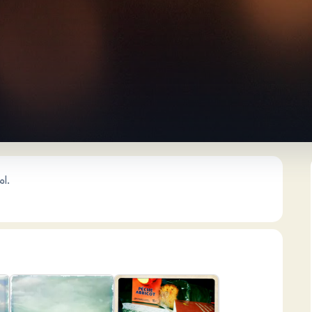
امروز بدجوری رفتم تو حالت عصب! خدا به خیر بگذرونه.