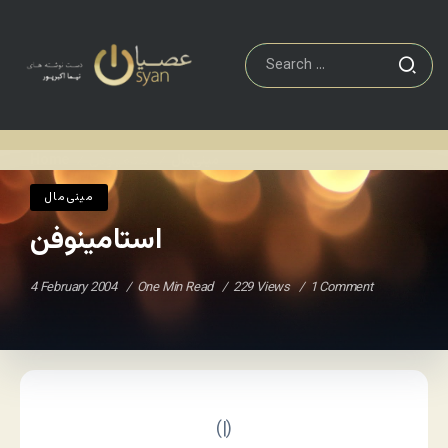
مينی‌مال
استامینوفن
Home
/
/
مينی‌مال
استامینوفن
4 February 2004
One Min Read
229 Views
1 Comment
(|)