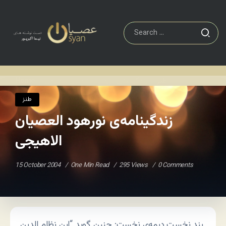
طنز
زندگینامه‌ی نورهود العصیان الاهیجی
Home
/
/
طنز
زندگینامه‌ی نورهود العصیان
الاهیجی
15 October 2004
One Min Read
295 Views
0 Comments
بندِ نخستِ دیمه‌ی نخست: چنین گوید “ابن نظام الدین