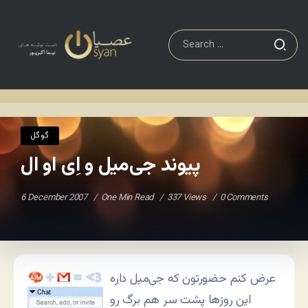
گوگل
پیوند جی‌میل و اِی او‌ ال
Home
/
/
گوگل
پیوند جی‌میل و اِی او‌ ال
6 December 2007
One Min Read
337 Views
0 Comments
عرض کنم حضورتون که جی‌میل داره
این روزها پشت سر هم برگ رو