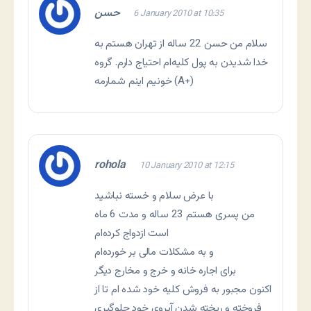
حسن
6 January 2010 at 10:35
سلام من حسن 22 ساله از تهران هستم به
خدا شدیدن به پول کلیه‌ام احتیاج دارم. گروه
خونیم اینم شمارمه (A+)
rohola
10 January 2010 at 12:15
با عرض سلام و خسته نباشید
من پسری هستم 23 ساله و مدت 6 ماه
است ازدواج کرده‌ام
و به مشکلات مالی بر خورده‌ام
برای اجاره خانه و خرج و مخارج دیگر
اکنون مجبور به فروش کلیه خود شده ام تا از
فروخته و ریخته شدن آبروی خود جلوگیری