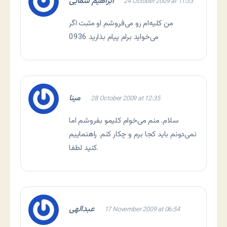
ابراهیم سمایی
24 October 2009 at 11:33
من کلیه‌ام رو می‌فروشم او مثبت اگر
می‌خواید برام پیام بذارید 0936
مینا
28 October 2009 at 12:35
سلام. منم می‌خوام کلیمو بفروشم اما
نمی‌دونم باید کجا برم و چکار کنم. راهنماییم
کنید لطفا.
عبدالهی
17 November 2009 at 06:54