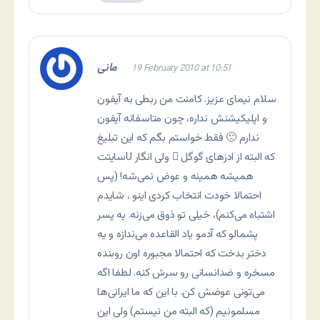
مانی
19 February 2010 at 10:51
سلام نیمای عزیز. کامنت من ربطی به آیفون
و اپلیکیشنش نداره، چون متاسفانه آیفون
ندارم 🙁 فقط خواستم بگم که این تبلیغ
سایتتU که البته از ادزهای گوگل ِ ولی انگار
همیشه همینه و عوض نمی‌شه! (پس
احتمالا خودت انتخاب کردی اینو ، شایدم
اشتباه می‌کنم)، خیلی تو ذوق می‌زنه. یه پسر
پشمالو که آدمو یاد القاعده می‌ندازه و یه
دختر بدخت که احتمالا مجبوره اون روبنده
مسخره و ضدانسانی رو سرش کنه. لطفا اگه
می‌تونی عوضش کن. با این که ما ایرانی‌ها
مسلمونیم (که البته من نیستم) ولی این