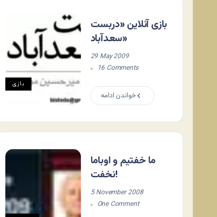
بازی آنلاین «دربست
سعدآباد»
29 May 2009
16 Comments
بازی
خواندن ادامه
ما خفتیم و اوباما
نخفت!
5 November 2008
One Comment