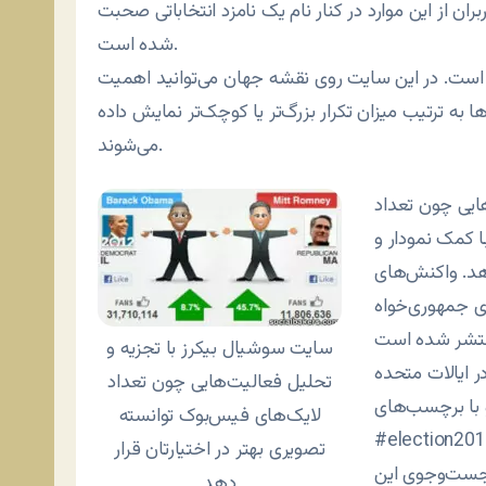
بران از این موارد در کنار نام یک نامزد انتخاباتی صحبت
شده است.
. در این سایت روی نقشه جهان می‌توانید اهمیت
ها به ترتیب میزان تکرار بزرگ‌تر یا کوچک‌تر نمایش داده
می‌شوند.
ایی چون تعداد
ا کمک نمودار و
دهد. واکنش‌های
ای جمهوری‌خواه
سایت سوشیال بیکرز با تجزیه و
ر ایالات متحده
تحلیل فعالیت‌هایی چون تعداد
 با برچسب‌های
لایک‌های فیس‌بوک توانسته
elect یا #campain2012 به انگلیسی یا #انتخابات_آمریکا به
تصویری بهتر در اختیارتان قرار
ه جست‌وجوی این
دهد