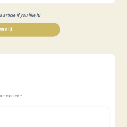
article if you like it!
are It!
 are marked
*