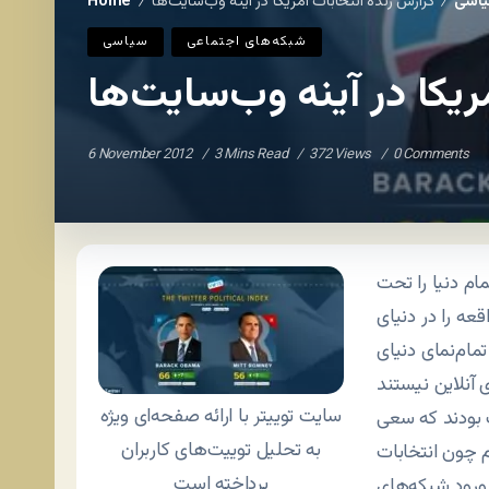
اسی
گزارش زنده انتخابات آمریکا در آینه وب‌سایت‌ها
Home
/
/
شبکه‌های اجتماعی
سياسی
ریکا در آینه وب‌سایت‌ها
6 November 2012
3 Mins Read
372 Views
0 Comments
ام دنیا را تحت
عه را در دنیای
مام‌نمای دنیای
سایت توییتر با ارائه صفحه‌ای ویژه
 بودند که سعی
به تحلیل توییت‌های کاربران
مهم چون انتخابات
پرداخته است
 ورود شبکه‌های