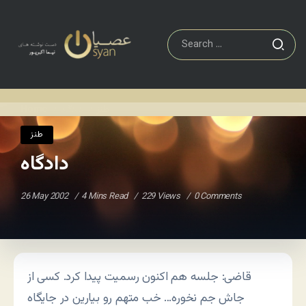
طنز
دادگاه
Home
/
/
طنز
دادگاه
26 May 2002
4 Mins Read
229 Views
0 Comments
قاضی: جلسه هم اکنون رسمیت پیدا کرد. کسی از
جاش جم نخوره… خب متهم رو بیارین در جایگاه