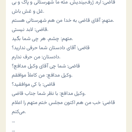
قاضی: آره. ژرف‌بیندیش. مثه ما شهرستانی و پاک و بی
غل و غش باش.
متهم: آقای قاضی به خدا من هم شهرستانی هستم.
قاضی: لابد نیستی.
متهم: چشم. هر چی شما بگید.
قاضی: آقای دادستان شما حرفی ندارید؟
دادستان: من حرف ندارم.
قاضی: شما چی آقای وکیل مدافع؟
وکیل مدافع: من کاملاً موافقم.
قاضی: با کی موافقید؟
وکیل مدافع: با نظر شما جناب قاضی.
قاضی: خب من هم اکنون مجلس ختم متهم را اعلام
می‌کنم.
…
…