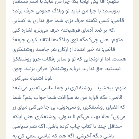
متهم: آقا یکی اینجا بگه چرا من نباید با اسم مستعار
بنویسم؟ یا چرا من نباید تو وبلاگ عمومی حرف بزنم؟
قاضی: کسی نگفته حرف نزن. شما حق نداری به کسایی
که بر ضد آدمای فرهیخته حرف می‌زنن، اشاره کنی.
متهم: یعنی چی؟ مگه توی وبلاگ‌ها انتقاد کردن جرمه؟
قاضی: نه خیر انتقاد از ارکان هر جامعه روشنفکری
هست. اما از اونجایی که تو و سایر رفقات جزو روشنفکرا
نیستید، حق ندارید درباره روشنفکرا حرفی بزنید. چون
اونا اشتباه نمی‌کنن.
متهم: ببخشید… روشنفکری بر چه اساسی تعبیر می‌شه؟
قاضی: مگه قراره من به سؤالات شما جواب بدم؟ شما
که الفبای روشنفکری رو نمی‌دونی، بی جا می‌کنی میای زر
می‌زنی؟ حالا بهت می‌گم تا بدونی. روشنفکری یعنی اینکه
حداقل چند تا کتاب چاپ کرده باشی. اگه هم سیاسی
باشی دیگه آخرشی. اگه هم که نباشی سعی کن یه