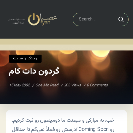
وبلاگ و سايت
گردون دات کام
Home
/
/
وبلاگ و سايت
گردون دات کام
15 May 2002
One Min Read
203 Views
0 Comments
خب، به مبارکی و میمنت ما دومینمون رو ثبت کردیم.
آدرسش رو فعلاً نمی‌گم تا حداقل Coming Soon رو