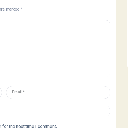
 are marked
*
 for the next time I comment.