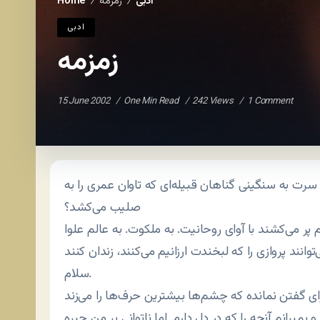
ادبی
زمزمه
Home
/
/
ادبی
زمزمه
15 June 2002
One Min Read
242 Views
1 Comment
سرت به سنگینی گناهان قبیله‌ای که تاوان عمری را به
صلیب می‌کشد؟
سلام.
 بمیرانم آنچه را که در دل دارم. اما ناتوانی بر من چیره