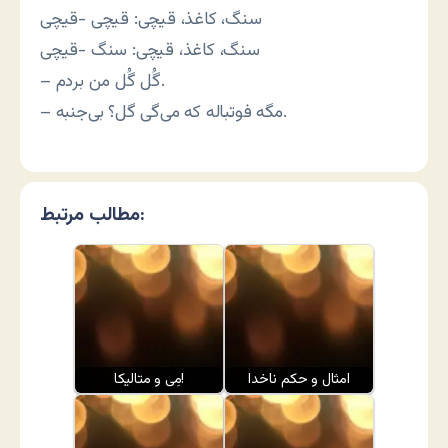
سنگ، کاغذ، قیچی: قیچی -قیچی
سنگ، کاغذ، قیچی: سنگ -قیچی
– گُل گُل من بردم.
– مگه فوتباله که می‌گی گل؟ بی‌جنبه.
مطالب مرتبط:
امثال و حکم ناخدا
مِی و متالیکا!