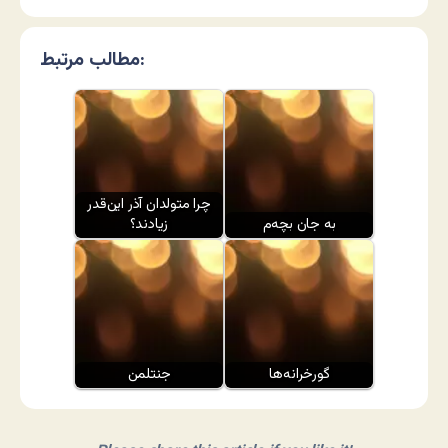
مطالب مرتبط:
چرا متولدان آذر این‌قدر
به جان بچه‌م
زیادند؟
گورخرانه‌ها
جنتلمن