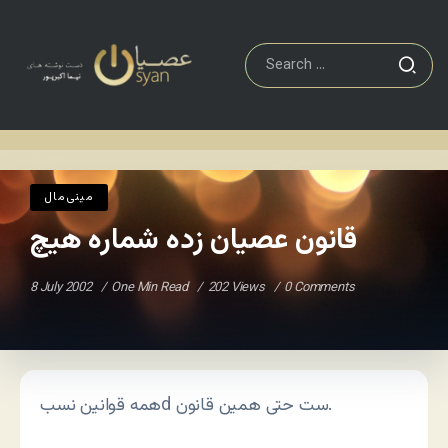
مينی‌مال
قانون عصیان زده شماره هیچ
Home
/
/
مينی‌مال
قانون عصیان زده شماره هیچ
8 July 2002
One Min Read
202 Views
0 Comments
همه قوانین نسبd ست حتی همین قانون.