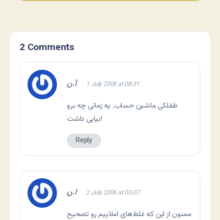
2 Comments
آ.ن
1 July 2006 at 08:31
طفلکی ماشین حساب٬ یه زمانی چه برو
بیایی داشت!
Reply
ا.ن
2 July 2006 at 03:07
ممنون از این که غلط‌های املاییم رو تصحیح