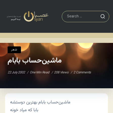
شعر
ماشین‌حساب بابام
Home
/
/
شعر
ماشین‌حساب بابام
22 July 2002
One Min Read
208 Views
2 Comments
ماشین‌حساب بابام بهترین دوستشه
بابا که میاد خونه