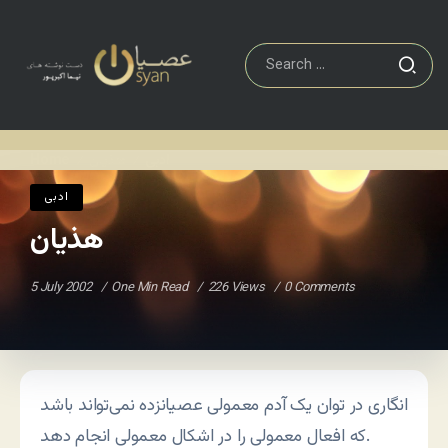
ادبی
هذیان
Home
/
/
ادبی
هذیان
5 July 2002
One Min Read
226 Views
0 Comments
انگاری در توان یک آدم معمولی عصیانزده نمی‌تواند باشد
که افعال معمولی را در اشکال معمولی انجام دهد.