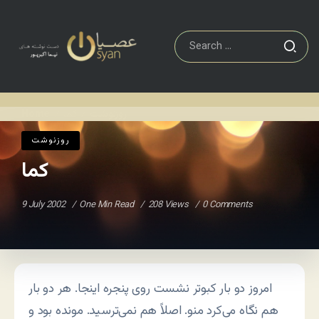
روزنوشت
کما
Home
/
/
روزنوشت
کما
9 July 2002
One Min Read
208 Views
0 Comments
امروز دو بار کبوتر نشست روی پنجره اینجا. هر دو بار
هم نگاه می‌کرد منو. اصلاً هم نمی‌ترسید. مونده بود و