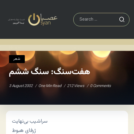
شعر
هفت‌سنگ: سنگ ششم
Home
/
/
شعر
هفت‌سنگ: سنگ ششم
3 August 2002
One Min Read
212 Views
0 Comments
سراشیب بی‌نهایت
ژرفای هبوط