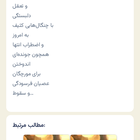
و تعقل
دلبستگی
با چنگال‌هایی کثیف
به امروز
و اضطراب انتها
همچون جونده‌ای
اندوختن
برای مورچگان
عصیان فرسودگی
و سقوط…
مطالب مرتبط: