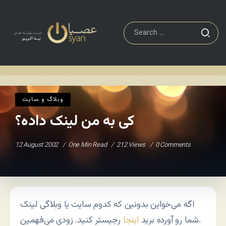
وبلاگ و سايت
کی به من لینک داده؟
Home
/
/
وبلاگ و سايت
کی به من لینک داده؟
12 August 2002
One Min Read
212 Views
0 Comments
اگه می‌خواین بدونین که کدوم سایت یا وبلاگی لینک
رجیستر کنید. زودی می‌فهمین.
شما رو آورده برید
اینجا