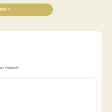
are It!
 are marked
*