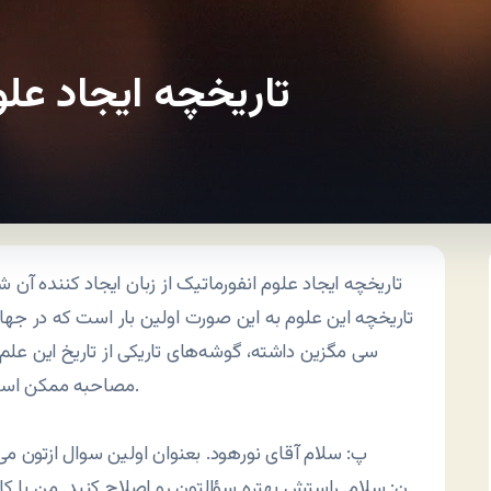
تاریخچه ایجاد عل
تاریخچه ایجاد علوم انفورماتیک از زبان ایجاد کننده آن 
تاریخچه این علوم به این صورت اولین بار است که در جهان
سی مگزین داشته، گوشه‌های تاریکی از تاریخ این علم
مصاحبه ممکن است در چندین قسمت منتشر شود. بخوانید و بیندیشید.
پ: سلام آقای نورهود. بعنوان اولین سوال ازتون می
ن: سلام. راستش بهتره سؤالتون رو اصلاح کنید. من با کا