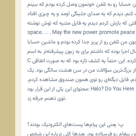
ن حسابا رو به تلفن خونمون وصل کرده بودم که ببینم
کنم، دیدم که یه صدای جلینگی اومد و یه چیزی افتاد
ش کردم دیدم یه فایل متنیه که توش نوشته We speak across time and
space. . . . May the new power pro این برای من خیلی عجیب بود. برای
ن من تلفن رو از پریز جدا کرده بودم و ماشین حسابا
ال اجرا بوده که داشتم برای یه زبون پیشرفته‌تر به اسم
C می‌نوشتم و این برنامه امواج صوتی رو به کلمه‌ها ترجمه کرده. این حتماً یه کشف تازه بود که به صورت اتفاقی
ی از بزرگ‌ترین سؤالات من در سن هشت سالگی بود. یک
بودم، فایل دیگه‌ای رو توی همون صندوق مشاهده کردم.
محتوای این یکی از این قرار بود: Halo? Do You Here Me این نمی‌تونست یه آدم پشت تلفن باشه. یهو یه چیزی
توی ذهنم جرقه زد.
پ: یعنی این پیام‌ها پست‌های الکترونیک بودند؟
ون پیغام رو فرستاده بود. بعدها کلی درباره این شخص