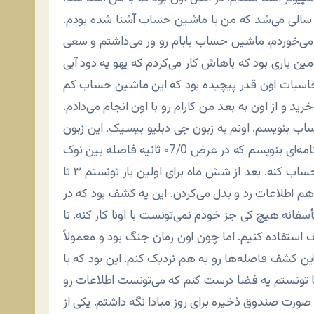
کر می‌کنم حدودای سال ۱۳۶۱ بود. اون موقع تقریبا ۲ سالی می‌شد که من با ماشین حساب آشنا شده بودم.
‌خوردم، ماشین حساب بابام رو ور می‌داشتم و سعی
ن باری بود که باهاش کار می‌کردم که یهو یه دود آبی
حاسبات اون قدر پیچیده بود که این ماشین حساب کم
خرید و از اون به بعد من کارام رو با اون انجام می‌دادم.
ساب بنویسم. اونم به زبون جی دبلیو بیسیک. این زبون
رو من در عرض 15 روز طراحی کردم و تونستم باهاش برنامه‌ای بنویسم که در عرض ۰7/0 ثانیه فاصله بین نوک
دماغ مجسمه ابوالهول رو تا شست پای مجسمه آزادی حساب کنه. بعد از شش ماه برای اولین بار تونستم ۳ تا
م اطلاعات رد و بدل می‌کردن. این یه کشف بود که در
فانه هیچ کی جز خودم نمی‌تونست با اونا کار کنه. تا
شف استفاده کنیم. اما چون اون زمان جنگ بود و معمولاً
 این کشف فاصله‌ها رو به هم نزدیک کنم. این بود که با
با تونستم یه فضا درست کنم که می‌تونست اطلاعات رو
ورت صندوق ذخیره برای روز مبادا نگه داشتم. یکی از