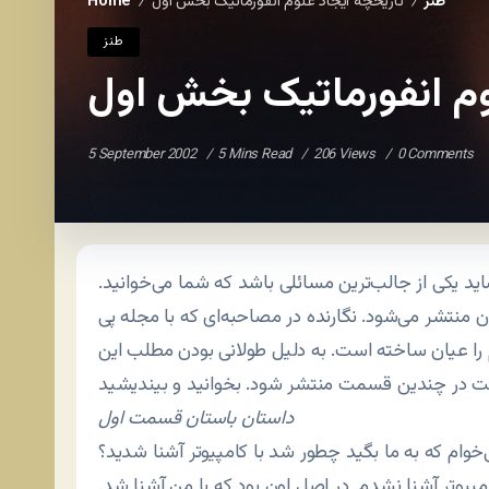
طنز
تاریخچه ایجاد علوم انفورماتیک بخش اول
Home
/
/
طنز
وم انفورماتیک بخش اول
5 September 2002
5 Mins Read
206 Views
0 Comments
شاید یکی از جالب‌ترین مسائلی باشد که شما می‌خوانید.
 منتشر می‌شود. نگارنده در مصاحبه‌ای که با مجله پی
 را عیان ساخته است. به دلیل طولانی بودن مطلب این
داستان باستان قسمت اول
‌خوام که به ما بگید چطور شد با کامپیوتر آشنا شدید؟
مپیوتر آشنا نشدم. در اصل اون بود که با من آشنا شد.