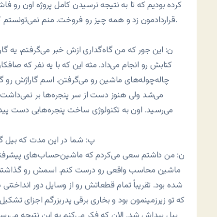
کرده بودیم که تا به نتیجه نرسیدن کامل پروژه اون رو فاش
قراردادمون زد و همه چیز رو فروخت. منم نمی‌تونستم کاری بکنم. هنوز بحث امضای الکترونیک آغاز نشده بود.
ن: این جور که من گاه‌گداری ازش خبر می‌گرفتم، یه 
کتابش رو انجام می‌داد. مثه این که با یه نفر که صافک
چاله‌چوله‌های ماشین رو می‌گرفتن. اسم گاراژش رو 
می‌شد ولی هنوز دست از سر پنجره‌ها بر نمی‌داشت.
می‌رسید. اون به تکنولوژی ساخت پنجره‌هایی دست پیدا
پ: شما در این مدت که بیل 
ماشین محاسب واقعی رو درست کنم. اسمش رو گذاشتم کامپ
شده بود. تقریباً تمام قطعاتش رو از وسایل دور انداختنی 
که تو زیرزمینمون بود و بخاری برقی پدربزرگم اجزای تشکی
بیل پیداش شد. الان که فکر می‌کنم به این نتیجه می‌رسم 