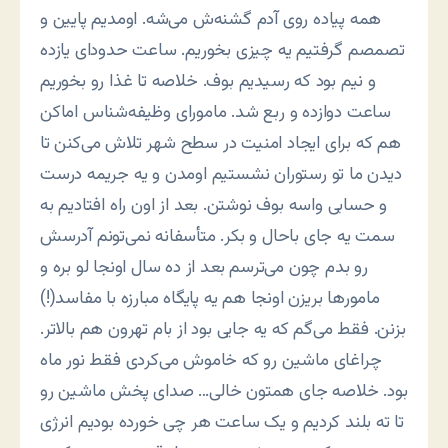
همه پیاده روی آدم گشنه‌ش می‌شه. اومدیم پایین و
تصمصم گرفتیم یه چیزی بخوریم. ساعت حدودای یازده
و نیم بود که رسیدیم بوف. خلاصه تا غذا رو بخوریم
ساعت دوازده و ربع شد. مامورای وظیفه‌شناس اماکن
هم که برای ایجاد امنیت در سطح شهر تلاش می‌کنن تا
دیدن ما تو رستوران نشستیم اومدن و یه جریمه درست
و حسابی واسه بوف نوشتن. بعد از اون راه افتادیم به
سمت یه جای باحال و بکر. متأسفانه نمی‌تونم آدرسش
رو بدم چون می‌ترسم بعد از ده سال اونجا لو بره و
مامورها بریزن اونجا هم یه پایگاه مبارزه با مفاسد(!)
بزنن. فقط می‌گم که یه جایی بود از بام تهرون هم بالاتر.
چراغای ماشین رو که خاموش می‌کردی فقط نور ماه
بود. خلاصه جای همتون خالی… صدای پخش ماشین رو
تا ته بلند کردیم و یک ساعت هر چی خورده بودیم انرژی