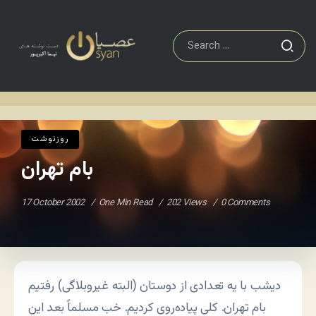
روزنوشت
بام تهران
Home
/
/
روزنوشت
بام تهران
17 October 2002
One Min Read
202 Views
0 Comments
دیشب با یه تعدادی از دوستان (البته غیروبلاگی) رفتیم
بام تهران. کلی پیاده‌روی کردیم. خب مسلماً بعد این