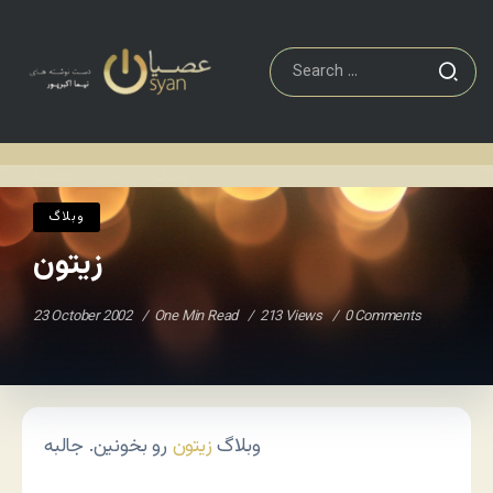
وبلاگ
زیتون
Home
/
/
وبلاگ
زیتون
23 October 2002
One Min Read
213 Views
0 Comments
وبلاگ
زیتون
رو بخونین. جالبه