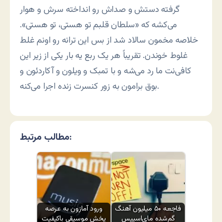
گرفته دستش و صداش رو انداخته سرش و هوار
می‌کشه که «سلطان قلبم تو هستی، تو هستی».
خلاصه مخمون سالاد شد از بس این ترانه رو اونم غلط
غلوط خوندن. تقریباً هر یک ربع یه بار یکی از زیر این
کافی‌نت ما رد می‌شه و با تمبک و ویلون و آکاردئون و
بوق برامون به زور کنسرت زنده اجرا می‌کنه.
مطالب مرتبط:
فاجعه ۵۰ میلیون آهنگ
ورود آمازون به عرصه
گم‌شده مای‌اسپیس
پخش موسیقی باکیفیت