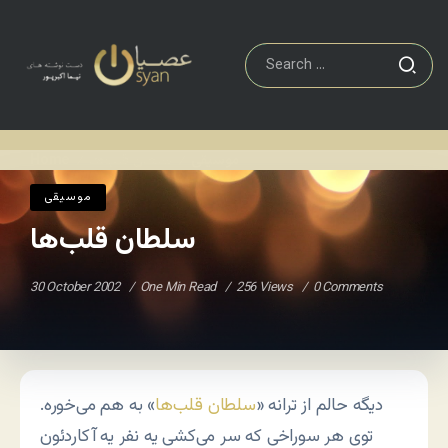
موسيقی
سلطان قلب‌ها
Home
/
/
موسيقی
سلطان قلب‌ها
30 October 2002
One Min Read
256 Views
0 Comments
دیگه حالم از ترانه «
سلطان قلب‌ها
» به هم می‌خوره.
توی هر سوراخی که سر می‌کشی یه نفر یه آکاردئون