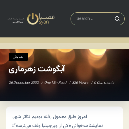
نمايش
آبگوشت زهرماری
Home
/
/
نمايش
آبگوشت زهرماری
26 December 2002
One Min Read
326 Views
0 Comments
امروز طبق معمول رفته بودیم تئاتر شهر.
نمایشنامه‌خوانی «کی از ویرجینیا ولف می‌ترسه؟»