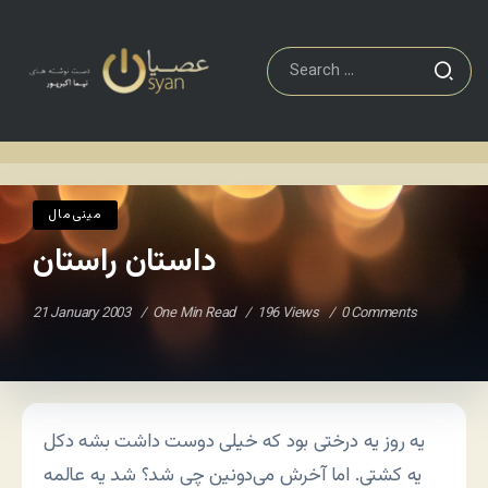
مينی‌مال
داستان راستان
Home
/
/
مينی‌مال
داستان راستان
21 January 2003
One Min Read
196 Views
0 Comments
یه روز یه درختی بود که خیلی دوست داشت بشه دکل
یه کشتی. اما آخرش می‌دونین چی شد؟ شد یه عالمه