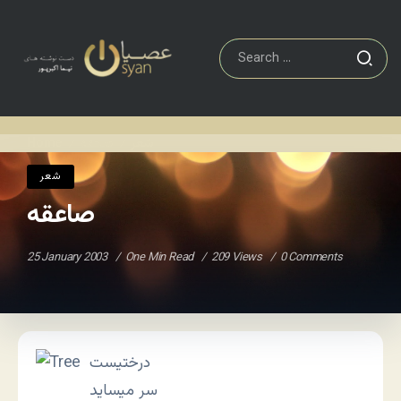
شعر
صاعقه
Home
/
/
شعر
صاعقه
25 January 2003
One Min Read
209 Views
0 Comments
درختیست
سر میساید