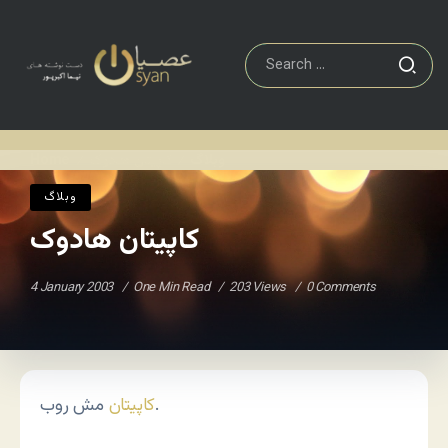
وبلاگ
کاپیتان هادوک
Home
/
/
وبلاگ
کاپیتان هادوک
4 January 2003
One Min Read
203 Views
0 Comments
مش روب.
کاپیتان