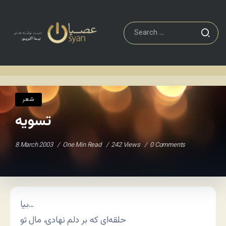
شعر
تسویه
Home
/
/
شعر
تسویه
8 March 2003
One Min Read
242 Views
0 Comments
بیا…
حلقه‌ای که بر دلم نهادی، مال تو