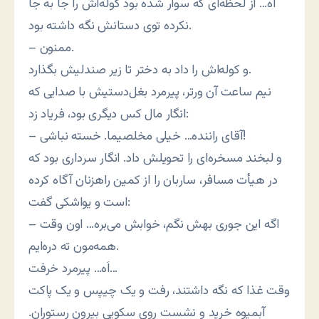
آه… از لحظه‌ای که سوار شده بود کوله‌اش را جا به جا
نکرده توی دستانش نگه داشته بود.
– ممنون.
و کوله‌اش را داد به دختر تا زیر صندلیش بگذارد.
نیم ساعت آن ورتر، پیرمرد بغل‌دستیش با صدایی که
انگار مال کس دیگری بود، فریاد زد:
– آقای راننده… خیلی مخلصیما. خسته نباشی!
و لبخند مسخره‌ای را تحویلش داد. انگار سرداری بود که
در هیأت مسافر، ساربان را از کمین راهزنان آگاه کرده
است و یواشکی گفت:
– اگه این جوری بهش نگم، خوابش می‌بره… اون وقت
همه‌مون ته دره‌ایم.
اَه… پیرمرد خرفت…
وقت غذا که نگه داشتند، رفت و یک چیپس و یک پاکت
آبمیوه خرید و نشست روی سکویی بیرون رستوران.