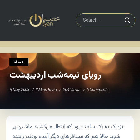
وبلاگ
رویای نیمه‌شب اردیبهشت
Home
/
/
وبلاگ
رویای نیمه‌شب اردیبهشت
6 May 2003
3 Mins Read
204 Views
0 Comments
نزدیک به یک ساعت بود که انتظار می‌کشید ماشین پر
شود. حالا هم که مسافرهای دیگر آمده بودند، راننده