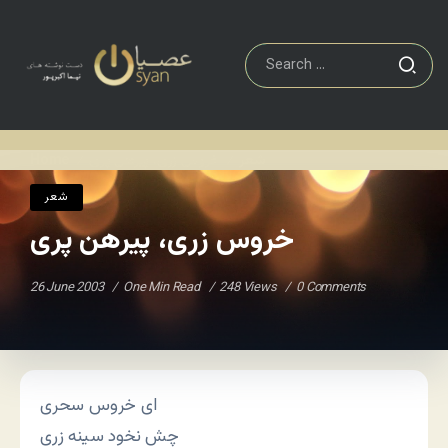
شعر
خروس زری، پیرهن پری
Home
/
/
شعر
خروس زری، پیرهن پری
26 June 2003
One Min Read
248 Views
0 Comments
ای خروس سحری
چش نخود سینه زری