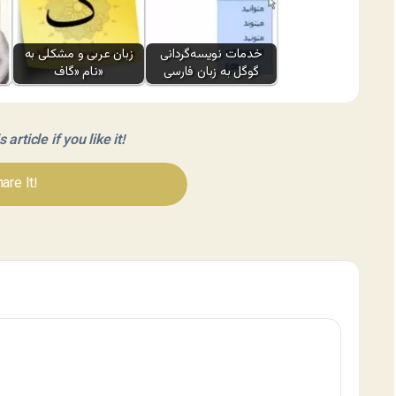
خدمات نویسه‌گردانی
زبان عربی و مشکلی به
گوگل به زبان فارسی
نام «گاف»
article if you like it!
are It!