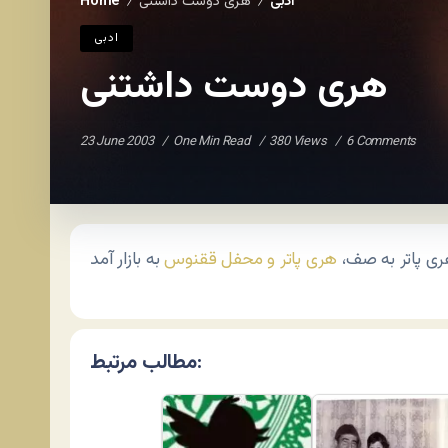
ادبی
هری دوست داشتنی
Home
/
/
ادبی
هری دوست داشتنی
23 June 2003
One Min Read
380 Views
6 Comments
هری پاتر به صف،
هری پاتر و محفل ققنوس
مطالب مرتبط: