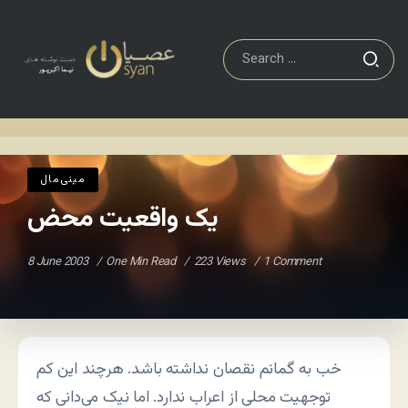
مينی‌مال
یک واقعیت محض
Home
/
/
مينی‌مال
یک واقعیت محض
8 June 2003
One Min Read
223 Views
1 Comment
خب به گمانم نقصان نداشته باشد. هرچند این کم
توجهیت محلی از اعراب ندارد. اما نیک می‌دانی که