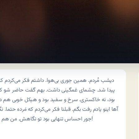
دیشب مُردم. همین جوری بی‌هوا. داشتم فکر می‌کردم که 
پیدا شد. چشمای غمگینی داشت. بهم گفت حاضر شو که بریم
بود، نه خاکستری. سرخ و سفید بود و هیکل خوبی هم
آها اینو یادم رفت بگم. قبلنا فکر می‌کردم که مَرده حتما. 
جور احساس تنهایی بود تو نگاهش. من هم باهاش رفتم. خیلی دختر خوبیه این عزرائیل. باور کنین!