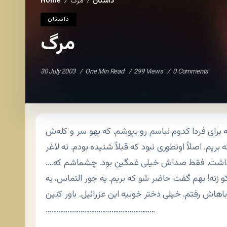
داستان
مرگ
Home
/
/
داستان
مرگ
30 July 2003
One Min Read
299 Views
0 Comments
برای فردا کدوم لباسم رو بپوشم. که یهو سر و کله‌ش
. اصلاً اونطوری نبود که قبلاً شنیده بودم. نه لاغر
 داشت. فقط صداش خیلی غمگین بود. چشماشم که….
نگو زنه! بهم گفت حاضر شو که بریم. یه جور التماس، یه
……………………………………………………