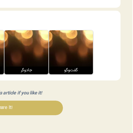
گفت‌وگو
جادوگر
article if you like it!
are It!