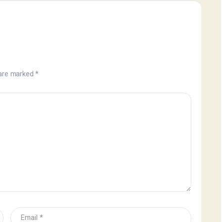
 are marked
*