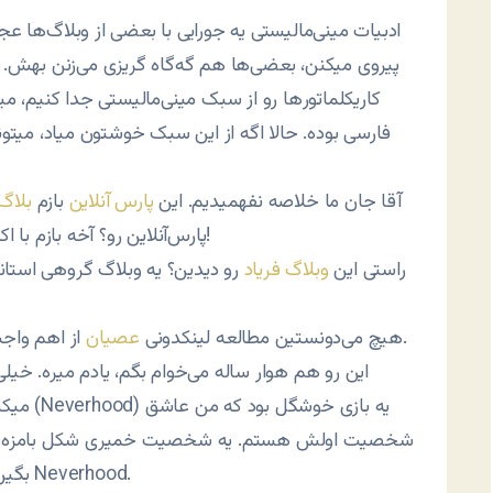
پیروی میکنن، بعضی‌ها هم گه‌گاه گریزی می‌زنن بهش.
کاریکلماتور‌ها رو از سبک مینی‌مالیستی جدا کنیم، م
فارسی بوده. حالا اگه از این سبک خوشتون میاد، میتو
4- آقا جان ما خلاصه نفهمیدیم. این
پارس آنلاین
بازم
بلاگ
پارس‌آنلاین رو؟ آخه بازم با اکانت پارس‌آنلاین نمیشه وبلاگ‌های این مجموعه رو دید!
5- راستی این
وبلاگ فریاد
رو دیدین؟ یه وبلاگ گروهی استان
از اهم واجباته؟ حالا یادم نیست. ولی فکر کنم واجب عینی بود.
6- هیچ می‌دونستین مطالعه لینکدونی
عصیان
7- این رو هم هوار ساله می‌خوام بگم، یادم میره. خیل
میکنن. 
شخصیت اولش هستم. یه شخصیت خمیری شکل بامزه. حالا 
. این قدر هم بهش نگین Noorhood، بگین Neverhood.