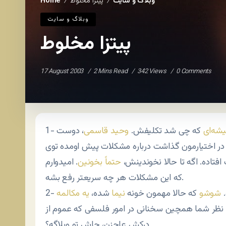
وبلاگ و سايت
پیتزا مخلوط
Home
/
/
وبلاگ و سايت
پیتزا مخلوط
17 August 2003
2 Mins Read
342 Views
0 Comments
شه‌ای
که چی شد تکلیفش.
وحید قاسمی
، دوست
در اختیارمون گذاشت درباره مشکلات پیش اومده توی
فتاده. اگه تا حالا نخوندینش،
حتماً بخونین
. امیدوارم
که این مشکلات هر چه سریعتر رفع بشه.
.
شوشو
که حالا مهمون خونه
نیما
شده،
یه مکالمه
ه نظر شما همچین سخنانی در امور فلسفی که عموم از
درکش عاجزن، جاش تو وبلاگه؟