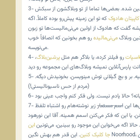
3- ادبیات مینی‌مالیستی یه جورایی با بعضی از وبلاگ‌ها عجین شده. بعضی‌ها تماما از تو وبلاگشون از سبکش
کاپیتان هادوک
که تو این زمینه پیش‌رو بوده کاملاً. اگه
یشه گفت که هادوک از اولین می‌نی‌مالیست‌ها تو زبون
نین وبلاگ
می‌نی‌مالیده
رو هم بخونین که انصافاً خوب
می‌نویسه.
‌اسپات
رو فیلتر کرده، یا بلاگر هم مثل
پرشین‌بلاگ
،
یه. بر و بچ گیلانی توش مینویسن. بخونیدش دیگه.
(مردم از حس ناسیونالیستی!)
ی‌ها این
اسم مستعار
زیر نوشته‌هام رو اشتباه تلفظ
یا این که فکر می‌کنن اسمم همینه. آقا این نورهود (Neverhood) یه بازی خوشگل بود که من عاشق
اگه می‌خواین این موجود رو ببینین، می‌تونین
این
جا کلیک کنین