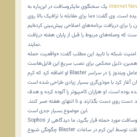
Internet N
یک سخنگوی مایکروسافت در این‌باره به
وی گفت: «ما برای مقابله با ترافیک بالا روی windowsupdate.com‌ آماده هستیم زیرا از
است که وصله‌های مربوط را قبل از پایان هفته دریافت
نمایند.
یت شبکه با تایید این مطلب گفت: «واقعیت حمله DDoS،
او اضافه کرد که کرم Blaster که در این هفته آلوده‌سازی دستگاه‌های دارای سیستم عامل ویندوز را در سراسر
ده بوده است. او هزاران کامپیوتر را آلوده کرده و هدف
د دست روی دست بگذارند و تا انتهای هفته صبر کنند.
این موضوع بسیار جدی است.
Sophos در اینباره گزارش می‌دهد: «زمانیکه سایت آپدیت مایکروسافت مورد حمله قرار بگیرد، ما دیدگاهی از
چگونگی شیوع Blaster نخواهیم داشت. احتمال می‌رود که اولین موج حملات توسط این کرم در ساعات