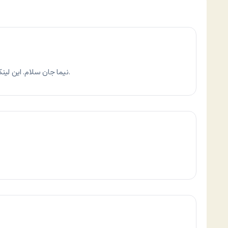
نيما جان سلام. اين لينکی که به سايت مايکرو سافت دادی کار نميکنه.