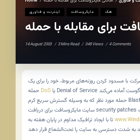
نت و فناوری
Home
/
/
هک
مايکروسافت
اينترنت و فناوری
14 August 2003
3 Mins Read
348 Views
4 Comments
کت با مسدود کردن روزنه‌های مربوط، خود را برای یک
DoS
حمله
حمله مورد نظر که به وسیله گسترش سریع کرم Blaster صورت گرفته، می‌تواند باعث شود که دسترسی به
سایت مایکروسافت برای دریافت security patches غیرممکن شود. زیرا که این کرم طوری برنامه‌ریزی شده است
www.Wind
تا با ایجاد ترافیک مداوم در پایان هفته به