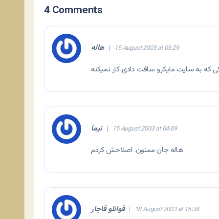
4 Comments
هاله
15 August 2003 at 03:29
نيما
15 August 2003 at 04:09
هاله جان ممنون. اصلاحش کردم.
قوانلو قاجار
18 August 2003 at 16:38