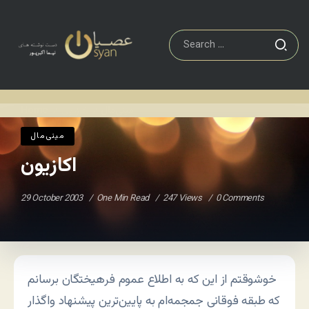
مينی‌مال
اکازیون
Home
/
/
مينی‌مال
اکازیون
29 October 2003
One Min Read
247 Views
0 Comments
خوشوقتم از این که به اطلاع عموم فرهیختگان برسانم
که طبقه فوقانی جمجمه‌ام به پایین‌ترین پیشنهاد واگذار