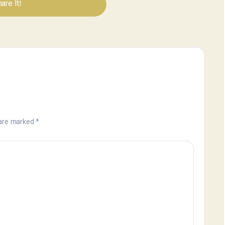
are It!
 are marked
*