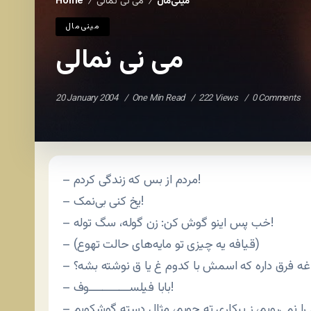
مينی‌مال
می نی نمالی
Home
/
/
مينی‌مال
می نی نمالی
20 January 2004
One Min Read
222 Views
0 Comments
– مردم از بس که زندگی کردم!
– یخ کنی بی‌نمک!
– خب پس اینو گوش کن: زن گوله، سگ توله!
– (قیافه یه چیزی تو مایه‌های حالت تهوع)
ورباغه فرق داره که اسمش با کدوم غ یا ق نوشته بشه؟
– بابا فیلســــــــــــوف!