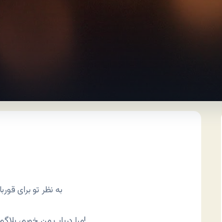
– به نظر تو برای ق
– مرا دریاب من خوبم، بلاگم را نمی‌روبم، ز بیکاری ته جوبم، مثال دسته گوشکوبم!