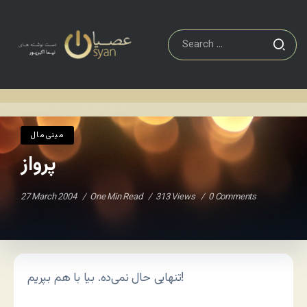
مينی‌مال
پرواز
Home
/
/
مينی‌مال
پرواز
27 March 2004
One Min Read
313 Views
0 Comments
تنهایی حال نمی‌ده. بیا با هم بپریم!